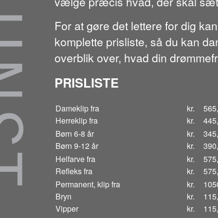
vælge præcis hvad, der skal sættes
For at gøre det lettere for dig ka
komplette prisliste, så du kan da
overblik over, hvad din drømmefri
PRISLISTE
Dameklip fra
kr.
565,
Herreklip fra
kr.
445,
Børn 6-8 år
kr.
345,
Børn 9-12 år
kr.
390,
Helfarve fra
kr.
575,
Refleks fra
kr.
575,
Permanent, klip fra
kr.
1050
Bryn
kr.
115,
Vipper
kr.
115,