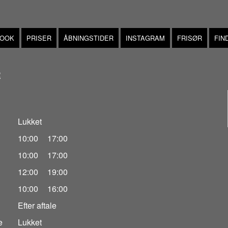
BOOK
PRISER
ÅBNINGSTIDER
INSTAGRAM
FRISØR
FIN
R
Lukket
10:00
17:00
10:00
17:00
12:00
19:00
10:00
16:00
Efter aftale
e
Lukket