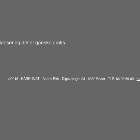
pladser og det er ganske gratis.
©2015 · HÅRKUNST · Anette Birk · Digevænget 23 · 8330 Beder · TLF. 86 93 69 09 ·
ma