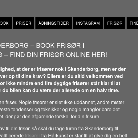
BOOK
PRISER
ÅBNINGSTIDER
INSTAGRAM
FRISØR
FIN
ERBORG – BOOK FRISØR I
– FIND DIN FRISØR ONLINE HER!
ghed, at der er frisører nok i Skanderborg, men er der
ever op til dine krav? Ellers er du altid velkommen ved
or ikke mindre end fire dygtige frisører står klar til at
r du bilen kan du være der allerede om en halv time.
en frisør. Nogle frisører er slet ikke uddannet, andre mister
 nyeste tendenser og teknikker og nogle mangler bare det
et, der gør den afgørende forskel for din frisure.
av til din frisør, så skal du tage turen fra Skanderborg til
kvalificerede
frisører
fra Hårkunst er klar til at give dig en helt