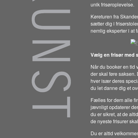
unik frisøroplevelse.
Køreturen fra Skander
sætter dig i frisørstol
nemlig eksperter i at f
Vælg en frisør med s
Når du booker en tid 
der skal føre saksen. D
hver især deres speci
du let danne dig et ove
Fælles for dem alle fi
jævnligt opdaterer der
du er sikret, at de alt
de nyeste frisurer skal 
Du er altid velkommen 