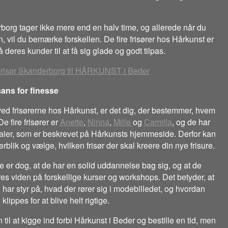
borg tager ikke mere end en halv time, og allerede når du
en, vil du bemærke forskellen. De fire frisører hos Hårkunst er
å deres kunder til at få sig glade og godt tilpas.
ans for finesse
ved frisørerne hos Hårkunst, er det dig, der bestemmer, hvem
e fire frisører er
Anette
,
Ninna
,
Mille
og
Camilla
, og de har
aler, som er beskrevet på Hårkunsts hjemmeside. Derfor kan
rblik og vælge, hvilken frisør der skal kreere din nye frisure.
re er dog, at de har en solid uddannelse bag sig, og at de
es viden på forskellige kurser og workshops. Det betyder, at
id har styr på, hvad der rører sig i modebilledet, og hvordan
klippes for at blive helt rigtige.
til at kigge ind forbi Hårkunst i Beder og bestille en tid, men