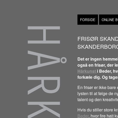
FORSIDE
ONLINE 
FRISØR SKAND
SKANDERBORG 
Det er ingen hemmeli
også en frisør, der l
Hårkunst
i Beder, hv
forkæle dig. Og tage
En frisør er ikke bare 
lysten til at følge de
talent og den kreativit
Hvis du stiller store kr
Beder
, hvor fire højt 