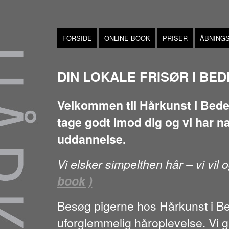
FORSIDE
ONLINE BOOK
PRISER
ÅBNINGS
DIN LOKALE FRISØR I BED
Velkommen til Hårkunst i Beder –
tage godt imod dig og vi har nat
uddannelse.
Vi elsker simpelthen hår – vi vil
book )
Besøg pigerne hos Hårkunst i Be
uforglemmelig håroplevelse. Vi g